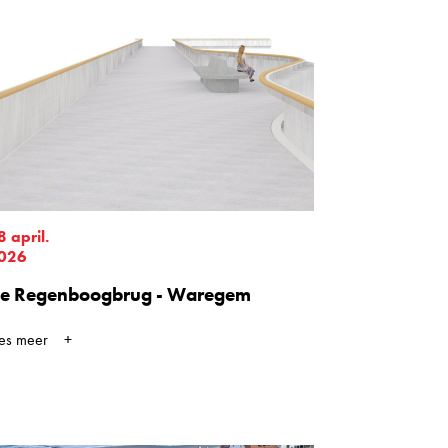
8 april.
026
e Regenboogbrug - Waregem
ees meer