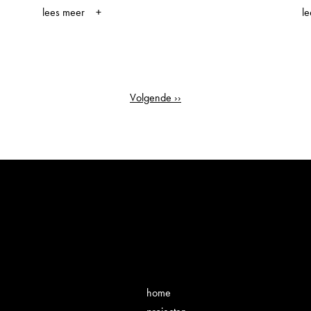
lees meer
l
Paginering
Volgende
Volgende ››
pagina
home