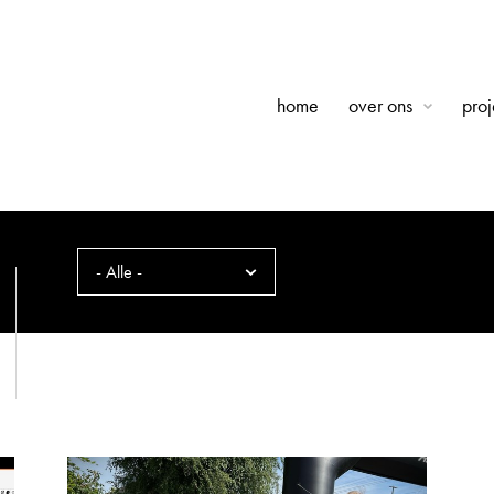
home
over ons
proj
- Alle -