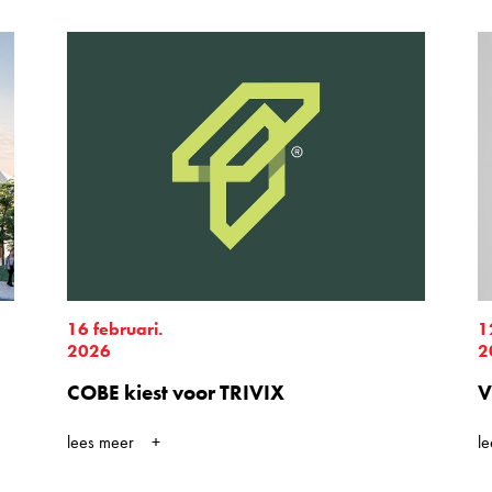
16 februari.
1
2026
2
COBE kiest voor TRIVIX
V
lees meer
l