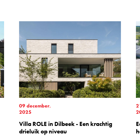
09 december.
2
2025
2
Villa ROLE in Dilbeek - Een krachtig
E
drieluik op niveau
h