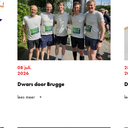
08 juli.
2
2026
2
Dwars door Brugge
D
lees meer
l