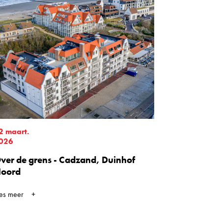
2 maart.
026
ver de grens - Cadzand, Duinhof
oord
ees meer