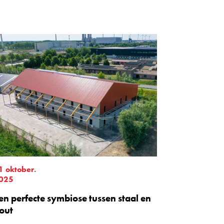
1 oktober.
025
en perfecte symbiose tussen staal en
out