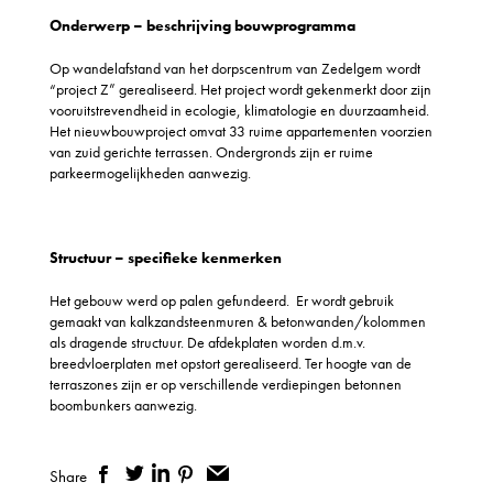
Onderwerp – beschrijving bouwprogramma
Op wandelafstand van het dorpscentrum van Zedelgem wordt
“project Z” gerealiseerd. Het project wordt gekenmerkt door zijn
vooruitstrevendheid in ecologie, klimatologie en duurzaamheid.
Het nieuwbouwproject omvat 33 ruime appartementen voorzien
van zuid gerichte terrassen. Ondergronds zijn er ruime
parkeermogelijkheden aanwezig.
Structuur – specifieke kenmerken
Het gebouw werd op palen gefundeerd. Er wordt gebruik
gemaakt van kalkzandsteenmuren & betonwanden/kolommen
als dragende structuur. De afdekplaten worden d.m.v.
breedvloerplaten met opstort gerealiseerd. Ter hoogte van de
terraszones zijn er op verschillende verdiepingen betonnen
boombunkers aanwezig.
Share