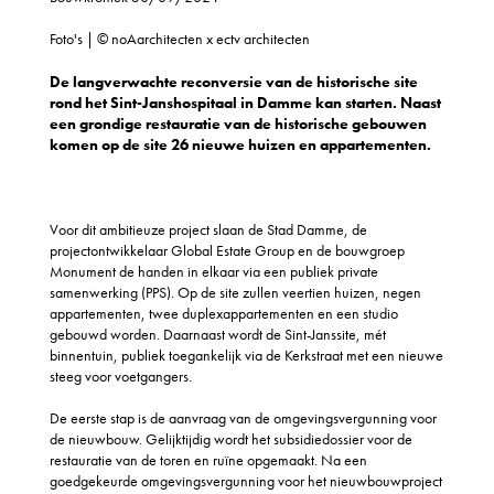
Foto's | © noAarchitecten x ectv architecten
De langverwachte reconversie van de historische site
rond het Sint-Janshospitaal in Damme kan starten. Naast
een grondige restauratie van de historische gebouwen
komen op de site 26 nieuwe huizen en appartementen.
Voor dit ambitieuze project slaan de Stad Damme, de
projectontwikkelaar Global Estate Group en de bouwgroep
Monument de handen in elkaar via een publiek private
samenwerking (PPS). Op de site zullen veertien huizen, negen
appartementen, twee duplexappartementen en een studio
gebouwd worden. Daarnaast wordt de Sint-Janssite, mét
binnentuin, publiek toegankelijk via de Kerkstraat met een nieuwe
steeg voor voetgangers.
De eerste stap is de aanvraag van de omgevingsvergunning voor
de nieuwbouw. Gelijktijdig wordt het subsidiedossier voor de
restauratie van de toren en ruïne opgemaakt. Na een
goedgekeurde omgevingsvergunning voor het nieuwbouwproject